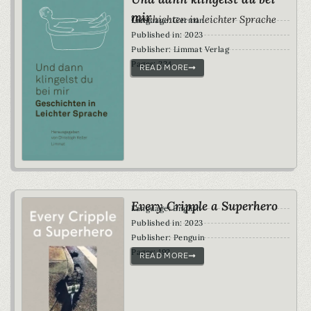
mir
Geschichten in leichter Sprache
Language: German
Published in: 2023
Publisher: Limmat Verlag
Pages: 224
READ MORE
Every Cripple a Superhero
Language: English
Published in: 2023
Publisher: Penguin
Pages: 192
READ MORE