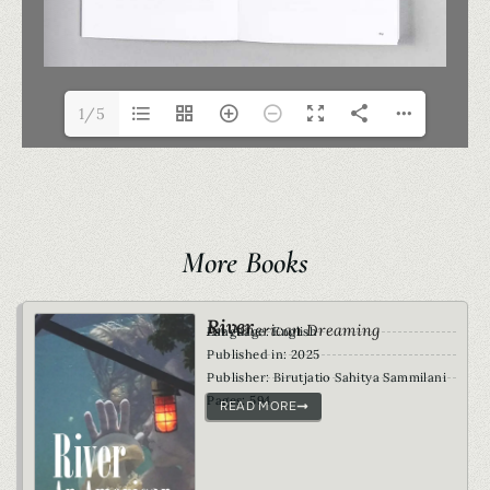
1/5
More Books
River
An American Dreaming
Language: English
Published in: 2025
Publisher: Birutjatio Sahitya Sammilani
Pages: 594
READ MORE