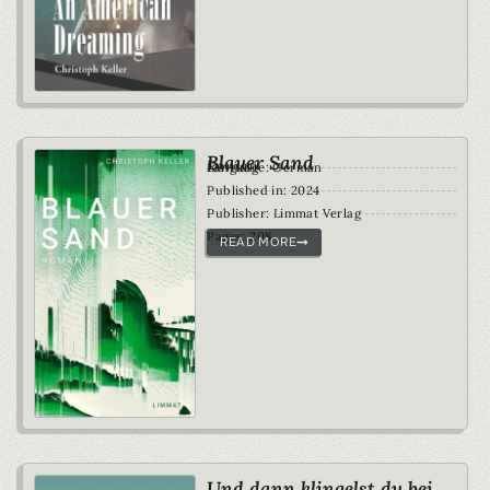
Blauer Sand
Roman
Language: German
Published in: 2024
Publisher: Limmat Verlag
Pages: 208
READ MORE
Und dann klingelst du bei