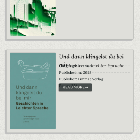
Und dann klingelst du bei
mir
Geschichten in leichter Sprache
Language: German
Published in: 2023
Publisher: Limmat Verlag
Pages: 224
READ MORE