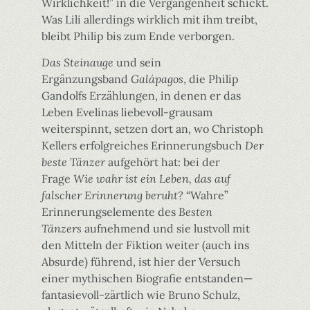
Wirklichkeit!” in die Vergangenheit schickt.
Was Lili allerdings wirklich mit ihm treibt,
bleibt Philip bis zum Ende verborgen.
Das Steinauge
und sein
Ergänzungsband
Galápagos
, die Philip
Gandolfs Erzählungen, in denen er das
Leben Evelinas liebevoll-grausam
weiterspinnt, setzen dort an, wo Christoph
Kellers erfolgreiches Erinnerungsbuch
Der
beste Tänzer
aufgehört hat: bei der
Frage
Wie wahr ist ein Leben, das auf
falscher Erinnerung beruht?
“Wahre”
Erinnerungselemente des
Besten
Tänzers
aufnehmend und sie lustvoll mit
den Mitteln der Fiktion weiter (auch ins
Absurde) führend, ist hier der Versuch
einer mythischen Biografie entstanden—
fantasievoll-zärtlich wie Bruno Schulz,