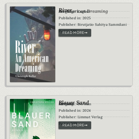
River
An American Dreaming
Language: English
Published in: 2025
Publisher: Birutjatio Sahitya Sammilani
Pages: 594
READ MORE
Blauer Sand
Roman
Language: German
Published in: 2024
Publisher: Limmat Verlag
Pages: 208
READ MORE