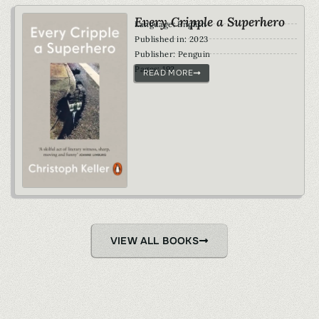
Every Cripple a Superhero
Language: English
Published in: 2023
Publisher: Penguin
Pages: 192
READ MORE
VIEW ALL BOOKS