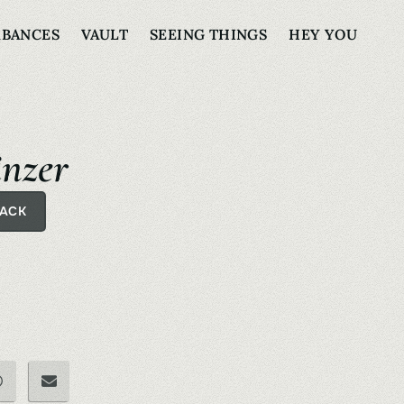
RBANCES
VAULT
SEEING THINGS
HEY YOU
änzer
BACK