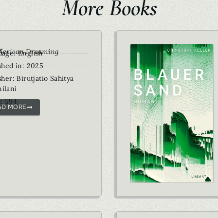
More Books
r
merican Dreaming
age: English
shed in: 2025
sher: Birutjatio Sahitya
ilani
: 594
AD MORE