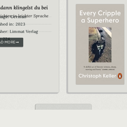
dann klingelst du bei
ichten in leichter Sprache
uage: German
shed in: 2023
sher: Limmat Verlag
: 224
AD MORE
VIEW ALL BOOKS