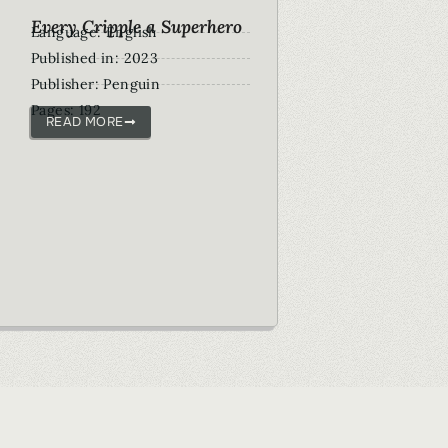
Every Cripple a Superhero
Language: English
Published in: 2023
Publisher: Penguin
Pages: 192
READ MORE