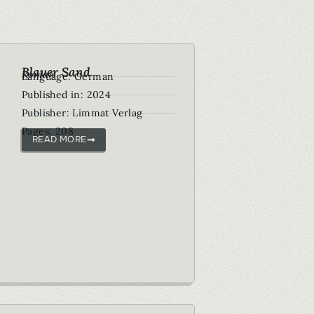
Blauer Sand
Roman
Language: German
Published in: 2024
Publisher: Limmat Verlag
Pages: 208
READ MORE