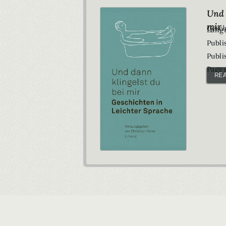
Und 
mir
Gesch
Lang
Publi
Publi
Pages
RE