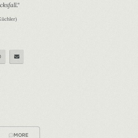
ksfall.“
Küchler)
MORE