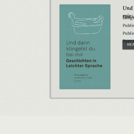
Und 
mir
Gesch
Lang
Publi
Publi
Pages
RE