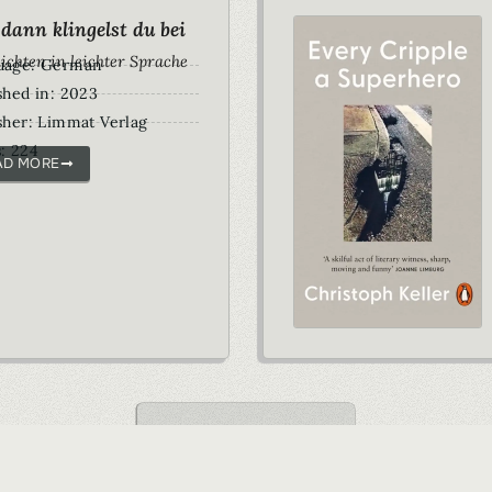
dann klingelst du bei
ichten in leichter Sprache
uage: German
shed in: 2023
sher: Limmat Verlag
: 224
AD MORE
VIEW ALL BOOKS