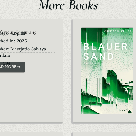
More Books
r
merican Dreaming
age: English
shed in: 2025
sher: Birutjatio Sahitya
ilani
: 594
AD MORE