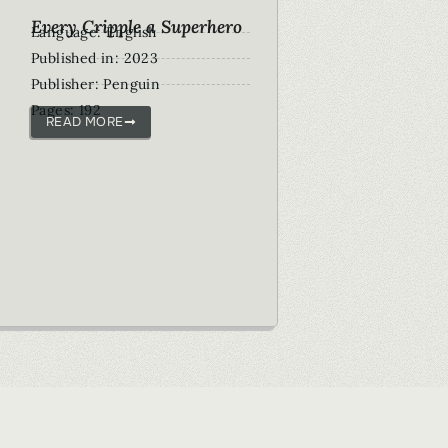
Every Cripple a Superhero
Language: English
Published in: 2023
Publisher: Penguin
Pages: 192
READ MORE