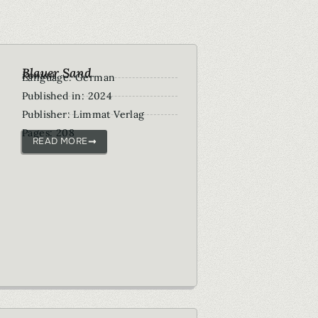
Blauer Sand
Roman
Language: German
Published in: 2024
Publisher: Limmat Verlag
Pages: 208
READ MORE